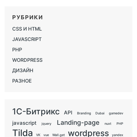
РУБРИКИ
CSS И HTML
JAVASCRIPT
PHP
WORDPRESS
ДИЗАЙН
РАЗНОЕ
1С-Битрикс
API
Branding
Dubai
gamedev
Landing-page
javascript
jquery
nuxt
PHP
Tilda
wordpress
VK
vue
Wall.get
yandex