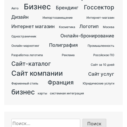
Бизнес
Госсектор
Брендинг
Авто
Дизайн
Импортозамещение
Интернет-магазин
Интернет магазин
Логотип
Косметика
Москва
Онлайн-бронирование
Одностраничник
Полиграфия
Онлайн-маркетинг
Промышленность
Разработка логотипа
Реклама
Россйское ПО
Сайт-каталог
Сайт за 10 дней
Сайт компании
Сайт услуг
Франция
Фирменный стиль
Юридические услуги
бизнес
карты
системная интеграция
Найти: