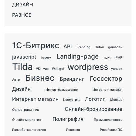
ДИЗАЙН
РАЗНОЕ
1С-Битрикс
API
Branding
Dubai
gamedev
Landing-page
javascript
jquery
nuxt
PHP
Tilda
wordpress
VK
vue
Wall.get
yandex
Бизнес
Госсектор
Брендинг
Авто
Дизайн
Импортозамещение
Интернет-магазин
Интернет магазин
Логотип
Косметика
Москва
Онлайн-бронирование
Одностраничник
Полиграфия
Онлайн-маркетинг
Промышленность
Разработка логотипа
Реклама
Россйское ПО